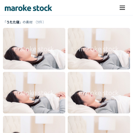
（9件）
「
うたた寝
」の素材