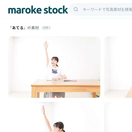
「
あてる
」の素材
（9件）