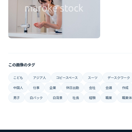
この画像のタグ
こども
アジア人
コピースペース
スーツ
デースクワーク
中国人
仕事
企業
休日出勤
会社
会議
作成
男子
白バック
白背景
社長
経験
職業
職業体