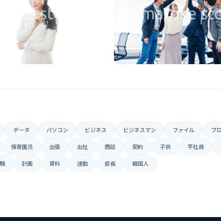
データ
パソコン
ビジネス
ビジネスマン
ファイル
プ
保育園児
出張
出社
商談
契約
子供
平社員
験
計画
資料
連勤
部長
韓国人