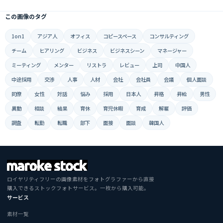
この画像のタグ
1on1
アジア人
オフィス
コピースペース
コンサルティング
チーム
ヒアリング
ビジネス
ビジネスシーン
マネージャー
ミーティング
メンター
リストラ
レビュー
上司
中国人
中途採用
交渉
人事
人材
会社
会社員
会議
個人面談
同僚
女性
対話
悩み
採用
日本人
昇格
昇給
男性
異動
相談
結果
育休
育児休暇
育成
解雇
評価
調査
転勤
転職
部下
面接
面談
韓国人
ロイヤリティフリーの画像素材をフォトグラファーから直接
購入できるストックフォトサービス。一枚から購入可能。
サービス
素材一覧