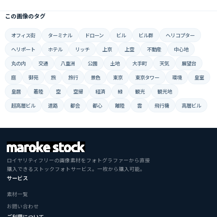
この画像のタグ
オフィス街
ターミナル
ドローン
ビル
ビル群
ヘリコプター
ヘリポート
ホテル
リッチ
上京
上空
不動産
中心地
丸の内
交通
八重洲
公園
土地
大手町
天気
展望台
庭
御苑
旅
旅行
景色
東京
東京タワー
環境
皇室
皇居
着陸
空
空撮
経済
緑
観光
観光地
超高層ビル
道路
都会
都心
離陸
雲
飛行機
高層ビル
ロイヤリティフリーの画像素材をフォトグラファーから直接
購入できるストックフォトサービス。一枚から購入可能。
サービス
素材一覧
お問い合わせ
ご利用について